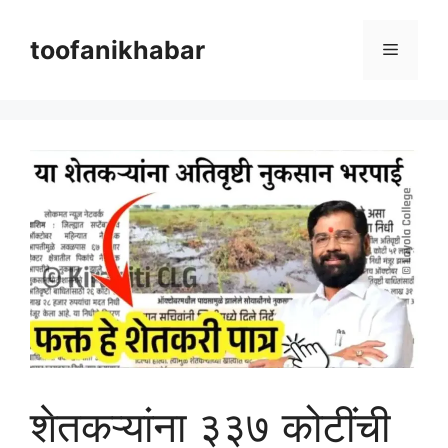
Skip
to
toofanikhabar
Menu
content
शेतकऱ्यांना ३३७ कोटींची